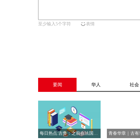
至少输入5个字符
表情
要闻
华人
社会
每日热点:吉鲁：之前在法国队见到登贝莱时，没想到他能赢得金球奖