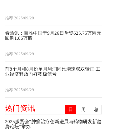
推荐
2025/09/29
看热讯：百胜中国于9月26日斥资625.75万港元
回购1.86万股
推荐
2025/09/29
前8个月和8月份单月利润同比增速双双转正 工
业经济释放向好积极信号
推荐
2025/09/29
热门资讯
日
周
总
2025服贸会“肿瘤治疗创新进展与药物研发新趋
势论坛”举办