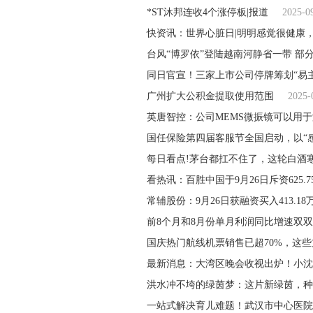
*ST沐邦连收4个涨停板|报道
2025-0
快资讯：世界心脏日|明明感觉很健康
台风“博罗依”登陆越南河静省一带 部
同日官宣！三家上市公司停牌筹划“易主
广州扩大公积金提取使用范围
2025-
英唐智控：公司MEMS微振镜可以用
国任保险第四届客服节全国启动，以“感
每日看点!茅台都扛不住了，这轮白酒
看热讯：百胜中国于9月26日斥资625.7
常辅股份：9月26日获融资买入413.18
前8个月和8月份单月利润同比增速双
国庆热门航线机票销售已超70%，这
最新消息：大湾区晚会收视出炉！小沈
洪水冲不垮的绿茵梦：这片新绿茵，种
一站式解决育儿难题！武汉市中心医院