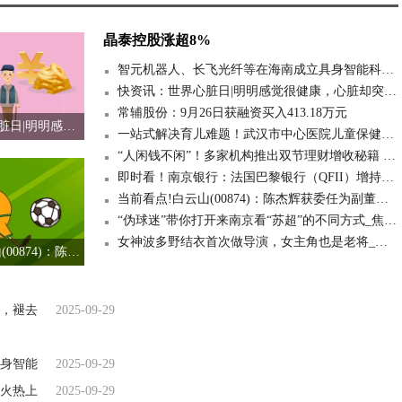
晶泰控股涨超8%
智元机器人、长飞光纤等在海南成立具身智能科技公司 注册资本2000万_精彩看点
快资讯：世界心脏日|明明感觉很健康，心脏却突然“胀喘”！其实心肺功能早有“无声警报”
常辅股份：9月26日获融资买入413.18万元
快资讯：世界心脏日|明明感觉很健康，心脏却突然“胀喘”！其实心肺功能早有“无声警报”
一站式解决育儿难题！武汉市中心医院儿童保健康复中心筑牢儿童健康成长防线
“人闲钱不闲”！多家机构推出双节理财增收秘籍 独家
即时看！南京银行：法国巴黎银行（QFII）增持1.08亿股
当前看点!白云山(00874)：陈杰辉获委任为副董事长
“伪球迷”带你打开来南京看“苏超”的不同方式_焦点快看
女神波多野结衣首次做导演，女主角也是老将_播资讯
当前看点!白云山(00874)：陈杰辉获委任为副董事长
，褪去
2025-09-29
身智能
2025-09-29
火热上
2025-09-29