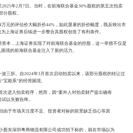
025年2月7日。当时，在前海联合基金30%股权的第五次拍卖
该部分股权。
.4万元的评估价大幅折价44%，如此显著的折价幅度，既反映出市
也为上海证券后续进一步整合其股权创造了有利条件。
册资本，上海证券实现了对前海联合基金的控股，这一举措不仅是
入困境的前海联合基金注入了新的活力。
波三折。自2024年3月首次启动拍卖以来，该部分股权的转让过
“宝能系”的经营困境。
股权首次进入拍卖程序，然而，因“案外人对拍卖财产提出确有
尝试以失败告终。
动，但由于市场关注度不足、投资者对标的前景缺乏信心等原
原中小股东深圳粤商物流有限公司成功拍下标的，就在市场以为