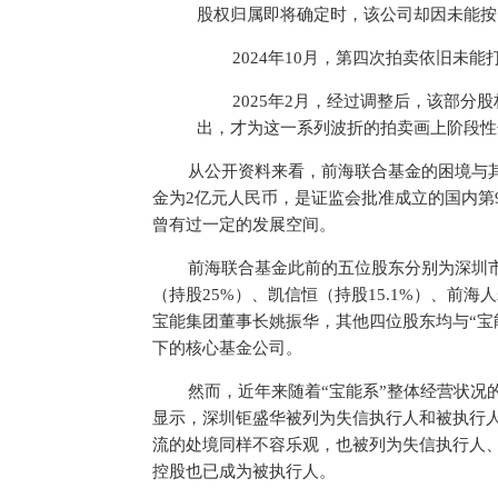
股权归属即将确定时，该公司却因未能按
2024年10月，第四次拍卖依旧未
2025年2月，经过调整后，该部
出，才为这一系列波折的拍卖画上阶段性
从公开资料来看，前海联合基金的困境与其
金为2亿元人民币，是证监会批准成立的国内第
曾有过一定的发展空间。
前海联合基金此前的五位股东分别为深圳市
（持股25%）、凯信恒（持股15.1%）、前海
宝能集团董事长姚振华，其他四位股东均与“宝
下的核心基金公司。
然而，近年来随着“宝能系”整体经营状况
显示，深圳钜盛华被列为失信执行人和被执行
流的处境同样不容乐观，也被列为失信执行人
控股也已成为被执行人。