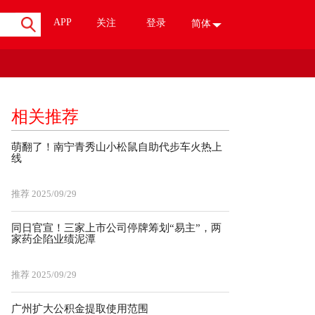
APP
关注
登录
简体
相关推荐
萌翻了！南宁青秀山小松鼠自助代步车火热上
线
推荐
2025/09/29
同日官宣！三家上市公司停牌筹划“易主”，两
家药企陷业绩泥潭
推荐
2025/09/29
广州扩大公积金提取使用范围