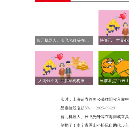
智元机器人、长飞光纤等在海南成立具身智能科技公司 注册资本2000万_精彩看点
“人闲钱不闲”！多家机构推出双节理财增收秘籍 独家
实时：上海证券终将公募牌照收入囊中
晶泰控股涨超8%
2025-09-29
智元机器人、长飞光纤等在海南成立具
萌翻了！南宁青秀山小松鼠自助代步车