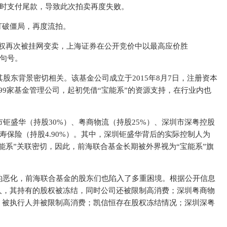
时支付尾款，导致此次拍卖再度失败。
能打破僵局，再度流拍。
分股权再次被挂网变卖，上海证券在公开竞价中以最高应价胜
句号。
股东背景密切相关。该基金公司成立于2015年8月7日，注册资本
99家基金管理公司，起初凭借“宝能系”的资源支持，在行业内也
钜盛华（持股30%）、粤商物流（持股25%）、深圳市深粤控股
人寿保险（持股4.90%）。其中，深圳钜盛华背后的实际控制人为
能系”关联密切，因此，前海联合基金长期被外界视为“宝能系”旗
的恶化，前海联合基金的股东们也陷入了多重困境。根据公开信息
人，其持有的股权被冻结，同时公司还被限制高消费；深圳粤商物
、被执行人并被限制高消费；凯信恒存在股权冻结情况；深圳深粤