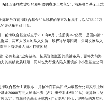
、历经五轮拍卖波折的股权收购案终尘埃落定，前海联合基金正式
上海证券在前海联合基金30%股权的第五次拍卖中，以3766.22万
元的评估价折价44%。
，前海联合基金成立于2015年8月，注册资本2亿元，是国内第99
化拖累，其五大股东均陷入失信、股权冻结等困境，公司发展陷入
，直至上海证券入局才打破困局。
管+公募基金”业务链条、拓展资管版图的关键布局，更将为前海
助力其突破发展瓶颈，同时也为行业内陷入困境的中小型基金公司
。
前海联合基金主要股东，并核准百联集团成为该基金公司实际控制
金20000万元人民币出资（占注册资本比例100%）无异议，这
埃落定，前海联合基金正式告别“宝能系”时代，迎来新的发展机