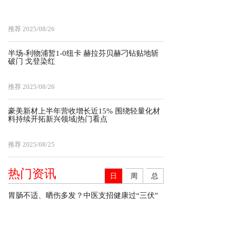
推荐
2025/08/26
半场-利物浦暂1-0纽卡 赫拉芬贝赫刁钻贴地斩
破门 戈登染红
推荐
2025/08/26
豪美新材上半年营收增长近15% 围绕轻量化材
料持续开拓新兴领域|热门看点
推荐
2025/08/25
热门资讯
日
周
总
胃肠不适、晒伤多发？中医支招健康过“三伏”