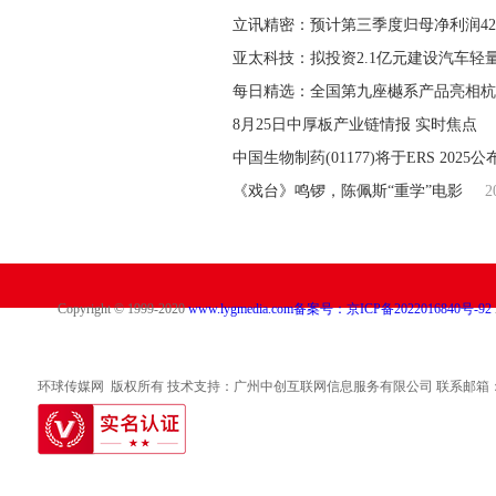
立讯精密：预计第三季度归母净利润42.
亚太科技：拟投资2.1亿元建设汽车轻
每日精选：全国第九座樾系产品亮相杭
8月25日中厚板产业链情报 实时焦点
中国生物制药(01177)将于ERS 2025公
《戏台》鸣锣，陈佩斯“重学”电影
2
Copyright © 1999-2020
www.lygmedia.com
备案号：京ICP备2022016840号-92
环球传媒网 版权所有 技术支持：广州中创互联网信息服务有限公司 联系邮箱：317 49