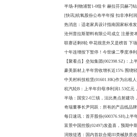
半场-利物浦暂1-0纽卡 赫拉芬贝赫刁
[快讯]杭氧股份公布半年报 扣非净利
热消息：适老家具设计指南国家标准发
沧州普拉斯塑料有限公司成立 注册资本
联赛还剩8轮 申花很意外又是榜首 下
十年连增按下暂停！今世缘二季度净利
【聚看点】垒知集团(002398.SZ)：上
豪美新材上半年营收增长近15% 围绕
中关村科技租赁(01601.HK)作为出租
杭汽轮B：上半年归母净利润1.53亿元
半场：国安2-0三镇，法比奥点射建功
奇瑞董事长尹同跃：所有的产品线品牌
每日速讯：首开股份(600376.SH)上半
富景中国控股(02497)发盈喜，预期中
润致缇透：国内首款合规III类械肤质