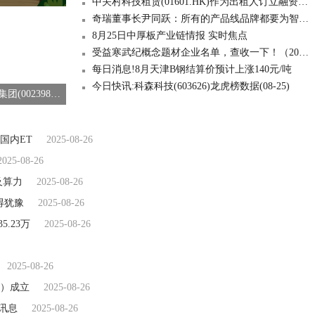
中关村科技租赁(01601.HK)作为出租人订立融资租赁协议
奇瑞董事长尹同跃：所有的产品线品牌都要为智界让道
8月25日中厚板产业链情报 实时焦点
受益寒武纪概念题材企业名单，查收一下！（2025/8/25） 微头条
每日消息!8月天津B钢结算价预计上涨140元/吨
今日快讯:科森科技(603626)龙虎榜数据(08-25)
【聚看点】垒知集团(002398.SZ)：上半年净利润6581.27万元 同比下降9.07%
国内ET
2025-08-26
2025-08-26
及算力
2025-08-26
得犹豫
2025-08-26
5.23万
2025-08-26
2025-08-26
）成立
2025-08-26
|讯息
2025-08-26