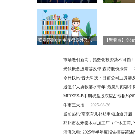
联赛还剩8轮 申花很意外又是榜首 下场还能零封武汉三镇吗 前沿资讯
市场迭创新高，指数化投资势不可挡！
光伏概念股震荡反弹 森特股份涨停
今日快讯:普天科技：目前公司业务涉
退伍军人勇救落水青年“危急时刻容不
MIRXES-B中期权益股东应占亏损约283
牛市三大招
2025-08-26
当前热讯:南京育儿补贴申领通道开启
邳州市友禾秦木材加工厂（个体工商户
清溢光电: 2025年半年度报告摘要简述